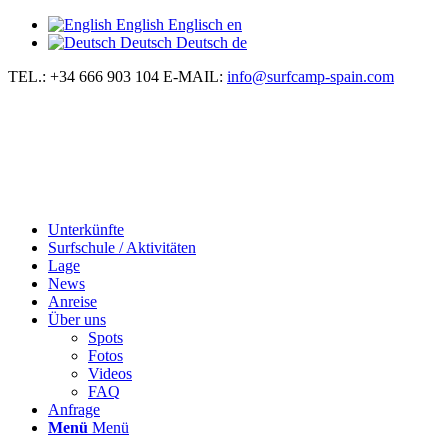
English
Englisch
en
Deutsch
Deutsch
de
TEL.: +34 666 903 104
E-MAIL:
info@surfcamp-spain.com
Unterkünfte
Surfschule / Aktivitäten
Lage
News
Anreise
Über uns
Spots
Fotos
Videos
FAQ
Anfrage
Menü
Menü