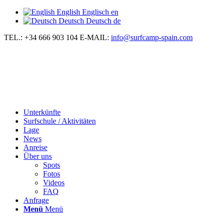
English
Englisch
en
Deutsch
Deutsch
de
TEL.: +34 666 903 104
E-MAIL:
info@surfcamp-spain.com
Unterkünfte
Surfschule / Aktivitäten
Lage
News
Anreise
Über uns
Spots
Fotos
Videos
FAQ
Anfrage
Menü
Menü