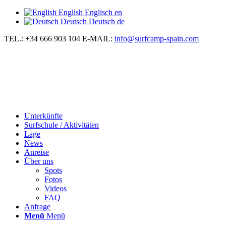
English
Englisch
en
Deutsch
Deutsch
de
TEL.: +34 666 903 104
E-MAIL:
info@surfcamp-spain.com
Unterkünfte
Surfschule / Aktivitäten
Lage
News
Anreise
Über uns
Spots
Fotos
Videos
FAQ
Anfrage
Menü
Menü