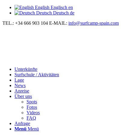
English
Englisch
en
Deutsch
Deutsch
de
TEL.: +34 666 903 104
E-MAIL:
info@surfcamp-spain.com
Unterkünfte
Surfschule / Aktivitäten
Lage
News
Anreise
Über uns
Spots
Fotos
Videos
FAQ
Anfrage
Menü
Menü