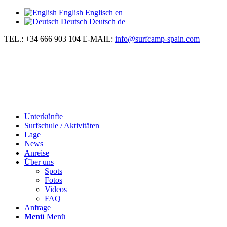
English
Englisch
en
Deutsch
Deutsch
de
TEL.: +34 666 903 104
E-MAIL:
info@surfcamp-spain.com
Unterkünfte
Surfschule / Aktivitäten
Lage
News
Anreise
Über uns
Spots
Fotos
Videos
FAQ
Anfrage
Menü
Menü