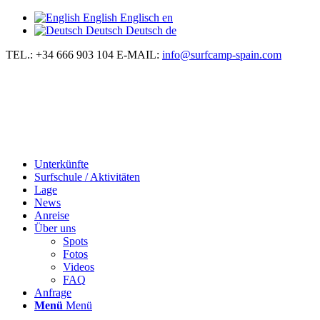
English
Englisch
en
Deutsch
Deutsch
de
TEL.: +34 666 903 104
E-MAIL:
info@surfcamp-spain.com
Unterkünfte
Surfschule / Aktivitäten
Lage
News
Anreise
Über uns
Spots
Fotos
Videos
FAQ
Anfrage
Menü
Menü