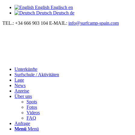
English
Englisch
en
Deutsch
Deutsch
de
TEL.: +34 666 903 104
E-MAIL:
info@surfcamp-spain.com
Unterkünfte
Surfschule / Aktivitäten
Lage
News
Anreise
Über uns
Spots
Fotos
Videos
FAQ
Anfrage
Menü
Menü