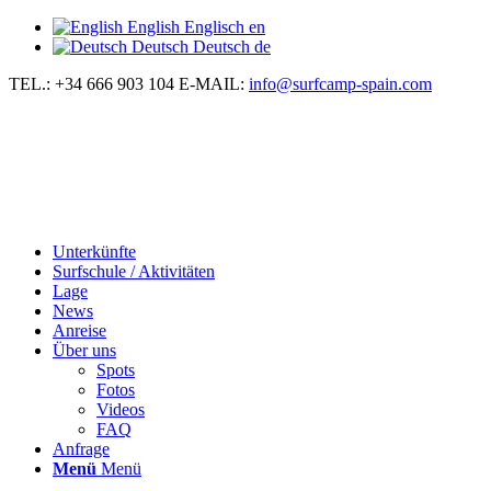
English
Englisch
en
Deutsch
Deutsch
de
TEL.: +34 666 903 104
E-MAIL:
info@surfcamp-spain.com
Unterkünfte
Surfschule / Aktivitäten
Lage
News
Anreise
Über uns
Spots
Fotos
Videos
FAQ
Anfrage
Menü
Menü