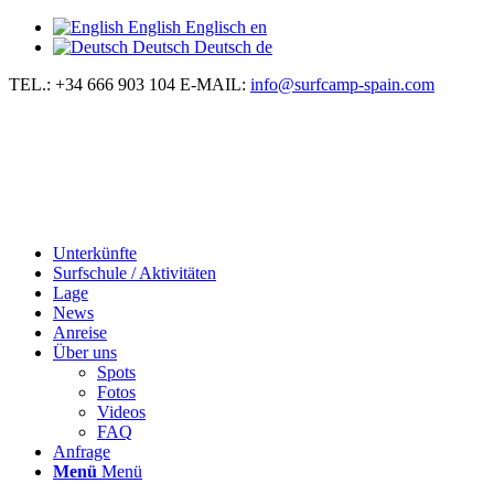
English
Englisch
en
Deutsch
Deutsch
de
TEL.: +34 666 903 104
E-MAIL:
info@surfcamp-spain.com
Unterkünfte
Surfschule / Aktivitäten
Lage
News
Anreise
Über uns
Spots
Fotos
Videos
FAQ
Anfrage
Menü
Menü