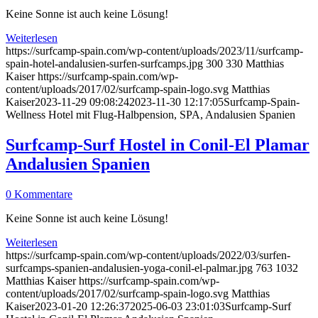
Keine Sonne ist auch keine Lösung!
Weiterlesen
https://surfcamp-spain.com/wp-content/uploads/2023/11/surfcamp-
spain-hotel-andalusien-surfen-surfcamps.jpg
300
330
Matthias
Kaiser
https://surfcamp-spain.com/wp-
content/uploads/2017/02/surfcamp-spain-logo.svg
Matthias
Kaiser
2023-11-29 09:08:24
2023-11-30 12:17:05
Surfcamp-Spain-
Wellness Hotel mit Flug-Halbpension, SPA, Andalusien Spanien
Surfcamp-Surf Hostel in Conil-El Plamar
Andalusien Spanien
0 Kommentare
Keine Sonne ist auch keine Lösung!
Weiterlesen
https://surfcamp-spain.com/wp-content/uploads/2022/03/surfen-
surfcamps-spanien-andalusien-yoga-conil-el-palmar.jpg
763
1032
Matthias Kaiser
https://surfcamp-spain.com/wp-
content/uploads/2017/02/surfcamp-spain-logo.svg
Matthias
Kaiser
2023-01-20 12:26:37
2025-06-03 23:01:03
Surfcamp-Surf