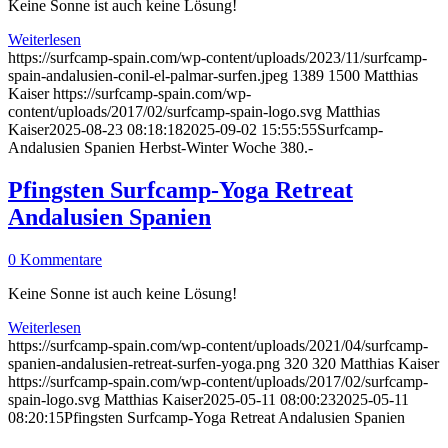
Keine Sonne ist auch keine Lösung!
Weiterlesen
https://surfcamp-spain.com/wp-content/uploads/2023/11/surfcamp-
spain-andalusien-conil-el-palmar-surfen.jpeg
1389
1500
Matthias
Kaiser
https://surfcamp-spain.com/wp-
content/uploads/2017/02/surfcamp-spain-logo.svg
Matthias
Kaiser
2025-08-23 08:18:18
2025-09-02 15:55:55
Surfcamp-
Andalusien Spanien Herbst-Winter Woche 380.-
Pfingsten Surfcamp-Yoga Retreat
Andalusien Spanien
0 Kommentare
Keine Sonne ist auch keine Lösung!
Weiterlesen
https://surfcamp-spain.com/wp-content/uploads/2021/04/surfcamp-
spanien-andalusien-retreat-surfen-yoga.png
320
320
Matthias Kaiser
https://surfcamp-spain.com/wp-content/uploads/2017/02/surfcamp-
spain-logo.svg
Matthias Kaiser
2025-05-11 08:00:23
2025-05-11
08:20:15
Pfingsten Surfcamp-Yoga Retreat Andalusien Spanien