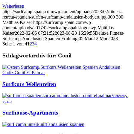
Weiterlesen
https://surfcamp-spain.com/wp-content/uploads/2023/02/fitness-
retreat-spanien-surfen-surfcamp-andalusien-bodyart.jpg
300
300
Matthias Kaiser
https://surfcamp-spain.com/wp-
content/uploads/2017/02/surfcamp-spain-logo.svg
Matthias
Kaiser
2022-02-06 07:21:52
2023-08-28 16:29:55
Deluxe Fitness-
Surfcamp-Andalusien Spanien Frühling 05.Mai-12.Mai 2023
Seite 1 von 4
1
2
3
4
Schlagwortarchiv für:
Conil
Surfkurs-Wellenreiten
Surfcamp-
Spain
Surfhouse-Apartments