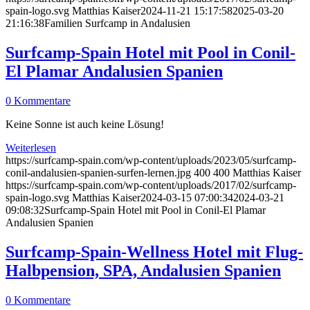
spain-logo.svg
Matthias Kaiser
2024-11-21 15:17:58
2025-03-20
21:16:38
Familien Surfcamp in Andalusien
Surfcamp-Spain Hotel mit Pool in Conil-
El Plamar Andalusien Spanien
0 Kommentare
Keine Sonne ist auch keine Lösung!
Weiterlesen
https://surfcamp-spain.com/wp-content/uploads/2023/05/surfcamp-
conil-andalusien-spanien-surfen-lernen.jpg
400
400
Matthias Kaiser
https://surfcamp-spain.com/wp-content/uploads/2017/02/surfcamp-
spain-logo.svg
Matthias Kaiser
2024-03-15 07:00:34
2024-03-21
09:08:32
Surfcamp-Spain Hotel mit Pool in Conil-El Plamar
Andalusien Spanien
Surfcamp-Spain-Wellness Hotel mit Flug-
Halbpension, SPA, Andalusien Spanien
0 Kommentare