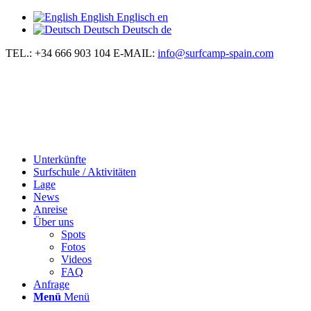
English
Englisch
en
Deutsch
Deutsch
de
TEL.: +34 666 903 104
E-MAIL:
info@surfcamp-spain.com
Unterkünfte
Surfschule / Aktivitäten
Lage
News
Anreise
Über uns
Spots
Fotos
Videos
FAQ
Anfrage
Menü
Menü