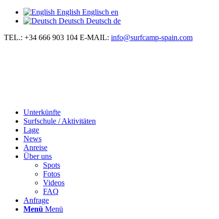
English
Englisch
en
Deutsch
Deutsch
de
TEL.: +34 666 903 104
E-MAIL:
info@surfcamp-spain.com
Unterkünfte
Surfschule / Aktivitäten
Lage
News
Anreise
Über uns
Spots
Fotos
Videos
FAQ
Anfrage
Menü
Menü